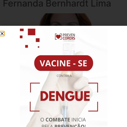
Fernanda Bernhardt Lima
Graduada em Medicina pela Universidade Federal de
Santa Catarina, cursou residência em Radiologia:
Serviço de Diagnóstico por Imagem no Hospital
Heliópolis e em Radiologia: Ultrassonografia, Doppler