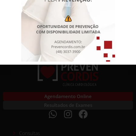
Vascular, Tomografia Computadorizada e Ressonância
Magnética Também possui título de Especialista em
Diagnóstico por Imagem pelo Colégio Brasileiro de
Radiologia. Desde 2018, é Diretora Técnica da Clínica
Prevencordis. Além […]
Agendamento Online
Resultados de Exames
Consultas