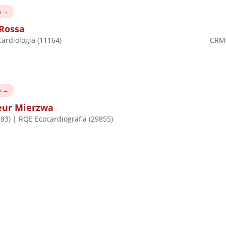
a →
Rossa
ardiologia (11164)
CRMS
a →
ur Mierzwa
83) | RQE Ecocardiografia (29855)