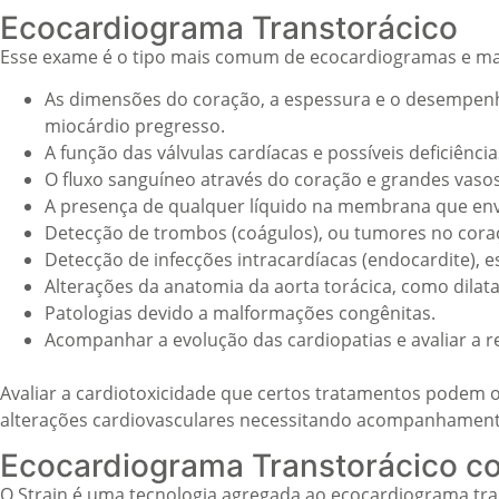
Ecocardiograma Transtorácico
Esse exame é o tipo mais comum de ecocardiogramas e mais u
As dimensões do coração, a espessura e o desempenh
miocárdio pregresso.
A função das válvulas cardíacas e possíveis deficiência
O fluxo sanguíneo através do coração e grandes vasos
A presença de qualquer líquido na membrana que envol
Detecção de trombos (coágulos), ou tumores no cora
Detecção de infecções intracardíacas (endocardite), 
Alterações da anatomia da aorta torácica, como dilat
Patologias devido a malformações congênitas.
Acompanhar a evolução das cardiopatias e avaliar a r
Avaliar a cardiotoxicidade que certos tratamentos podem
alterações cardiovasculares necessitando acompanhament
Ecocardiograma Transtorácico co
O Strain é uma tecnologia agregada ao ecocardiograma tra