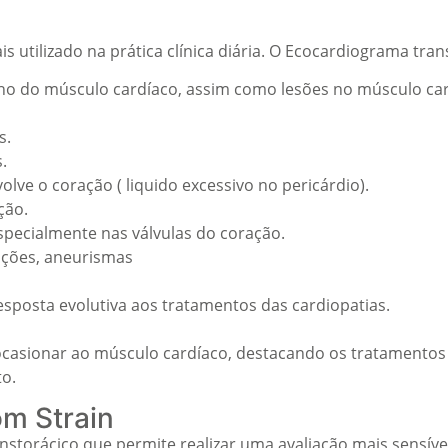
tilizado na prática clínica diária. O Ecocardiograma trans
o do músculo cardíaco, assim como lesões no músculo card
s.
.
ve o coração ( liquido excessivo no pericárdio).
ção.
especialmente nas válvulas do coração.
ações, aneurismas
esposta evolutiva aos tratamentos das cardiopatias.
 ocasionar ao músculo cardíaco, destacando os tratamento
o.
m Strain
nstorácico que permite realizar uma avaliação mais sensí