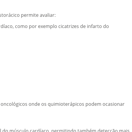
torácico permite avaliar:
íaco, como por exemplo cicatrizes de infarto do
s oncológicos onde os quimioterápicos podem ocasionar
vel do músculo cardíaco, permitindo também detecção mais