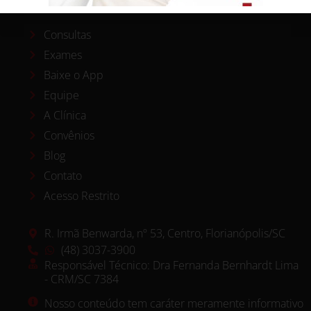
Consultas
Exames
Baixe o App
Equipe
A Clínica
Convênios
Blog
Contato
Acesso Restrito
R. Irmã Benwarda, nº 53, Centro, Florianópolis/SC
(48) 3037-3900
Responsável Técnico: Dra Fernanda Bernhardt Lima
- CRM/SC 7384
Nosso conteúdo tem caráter meramente informativo