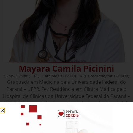
Mayara Camila Picinini
CRMSC (26881) | RQE Cardiologia (17380) | RQE Ecocardiografia (18808)
Graduada em Medicina pela Universidade Federal do
Paraná – UFPR. Fez Residência em Clínica Médica pelo
Hospital de Clínicas da Universidade Federal do Paraná –
HC-UFPR. Fez residência em Cardiologia pelo Hospital de
Clínicas da Universidade Federal do Paraná – HC-UFPR e
residência em Ecocardiografia pelo Instituto de
Cardiologia de Santa Catarina – ICSC. É Especialista em
Cardiologia pela Sociedade Brasileira de Cardiologia –