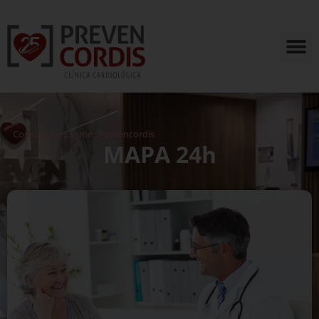
Consultas e Exames Prevencordis
MAPA 24h