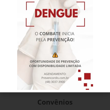
Conheça →
Tarcis Sawaia El
Messane
CRMSC (9542) | RQE
Cardiologia (6783) | RQE
Medicina Esportiva (8797)
Convênios