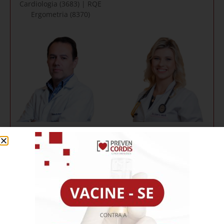
Cardiologia (3683) | RQE
Ergometria (8370)
Conheça →
Conheça →
Guilherme Maia
Lisiane
Monteiro
Szczepaniak
Janovik
CRMSC (15796) | RQE
Cardiologia (11808)
CRMSC (17111) | RQE
Cardiologia (12691)