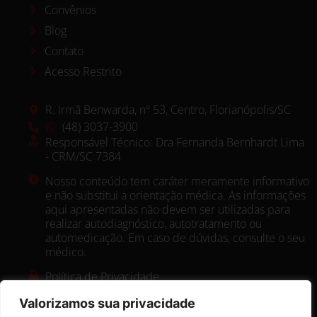
Convênios
Blog
Contato
Acesso Restrito
R. Irmã Benwarda, nº 53, Centro, Florianópolis/SC
(48) 3037-3900
Responsável Técnico: Dra Fernanda Bernhardt Lima
- CRM/SC 7384
Nosso conteúdo tem caráter meramente informativo
e não substitui a orientação médica. As informações
aqui apresentadas não devem ser utilizadas para
realizar autodiagnóstico, autotratamento ou
automedicação. Em caso de dúvidas, consulte o seu
médico.
Política de Privacidade
Valorizamos sua privacidade