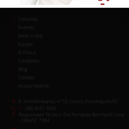
Consultas
Exames
Baixe o App
Equipe
A Clínica
Convênios
Blog
Contato
Acesso Restrito
R. Irmã Benwarda, nº 53, Centro, Florianópolis/SC
(48) 3037-3900
Responsável Técnico: Dra Fernanda Bernhardt Lima
- CRM/SC 7384