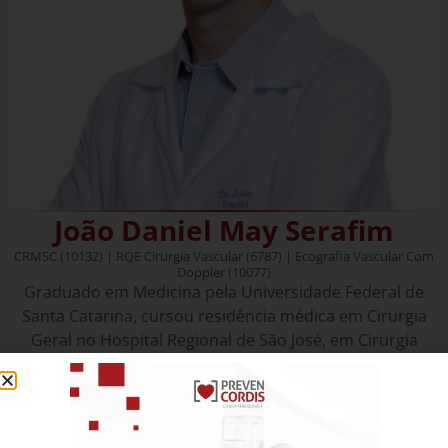
João Daniel May Serafim
CRMSC (10132) | RQE Cirurgia Vascular (6787) | Ecografia Vascular Com
Doppler (10077)
Graduado em Medicina pela Universidade Federal de
Santa Catarina, cursou residência médica em Cirurgia
Geral no Hospital Regional de São José, em Cirurgia
Vascular no Hospital Regional de São José e em
Angiorradiologia e Cirurgia Endovascular no Hospital
Regional de São José. É Mestre em Ciências Médicas pela
UFSC, especialista em Cirurgia Vascular, em Ecografia