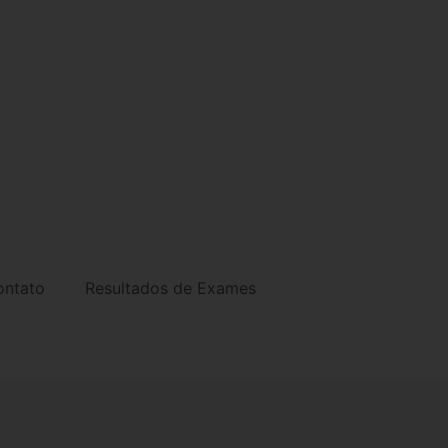
ontato
Resultados de Exames