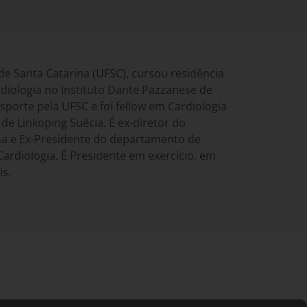
e Santa Catarina (UFSC), cursou residência
diologia no Instituto Dante Pazzanese de
sporte pela UFSC e foi fellow em Cardiologia
de Linkoping Suécia. É ex-diretor do
ina e Ex-Presidente do departamento de
Cardiologia. É Presidente em exercício, em
s.