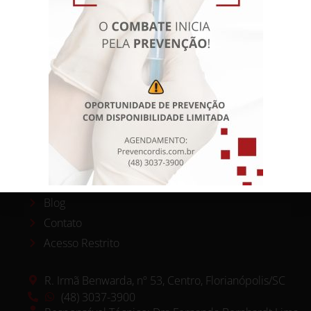
Resultados de Exames
Consultas
Exames
Baixe o App
Equipe
A Clínica
Convênios
Blog
Contato
Acesso Restrito
R. Irmã Benwarda, nº 53, Centro, Florianópolis/SC
(48) 3037-3900