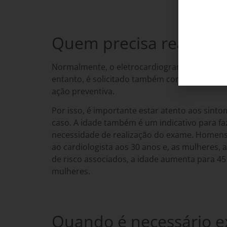
Quem precisa realizar
Normalmente, o eletrocardiograma é realizad
entanto, é solicitado também como exame de 
ação preventiva.
Por isso, é importante estar atento aos sinto
caso. A idade também é um indicativo para faz
necessidade de realização do exame. Homens 
ao cardiologista aos 30 anos e, as mulheres, 
de risco associados, a idade aumenta para 45
mulheres.
Quando é necessário 