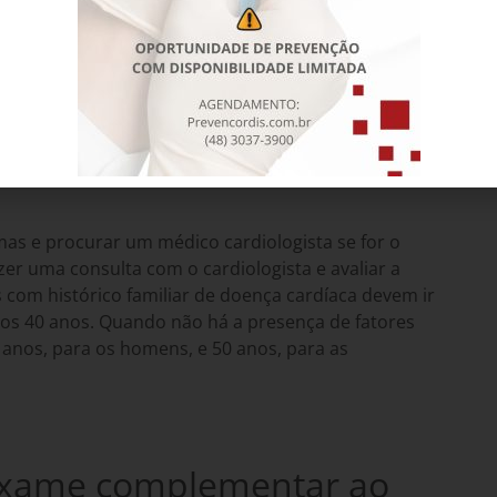
 o exame?
o quando existe suspeita de doença cardíaca. No
rotina da avaliação cardiológica, como forma de
mas e procurar um médico cardiologista se for o
er uma consulta com o cardiologista e avaliar a
com histórico familiar de doença cardíaca
devem ir
aos 40 anos
. Quando não há a presença de fatores
 anos, para os homens, e 50 anos, para as
exame complementar ao