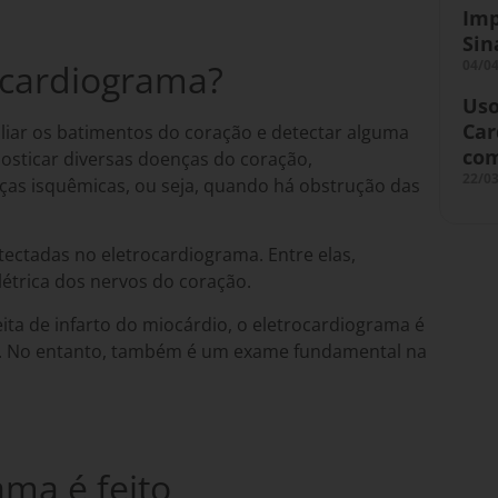
Imp
Sin
ocardiograma?
04/0
Uso
Car
liar os batimentos do coração e detectar alguma
com
osticar diversas doenças do coração,
22/0
as isquêmicas, ou seja, quando há obstrução das
ectadas no eletrocardiograma. Entre elas,
létrica dos nervos do coração.
eita de
infarto do miocárdio
, o eletrocardiograma é
s. No entanto, também é um exame fundamental na
ma é feito