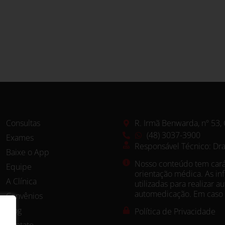
Consultas
R. Irmã Benwarda, nº 53, 
(48) 3037-3900
Exames
Responsável Técnico: Dr
Baixe o App
Nosso conteúdo tem carát
Equipe
orientação médica. As i
A Clínica
utilizadas para realizar 
automedicação. Em caso 
Convênios
Blog
Política de Privacidade