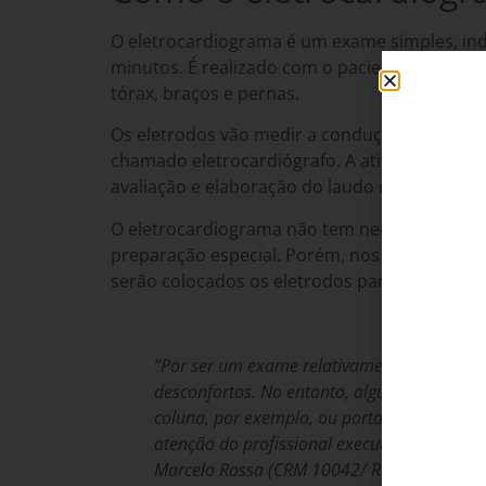
O eletrocardiograma é um exame simples, ind
minutos. É realizado com o paciente deitado
tórax, braços e pernas.
Os eletrodos vão medir a condução elétrica d
chamado eletrocardiógrafo. A atividade do c
avaliação e elaboração do laudo do médico ca
O eletrocardiograma não tem nenhuma cont
preparação especial. Porém, nos homens, pod
serão colocados os eletrodos para melhor ad
“Por ser um exame relativamente simples n
desconfortos. No entanto, algumas pessoas
coluna, por exemplo, ou portadores de nec
atenção do profissional executor a fim de t
Marcelo Rossa (CRM 10042/ RQE 11164), card