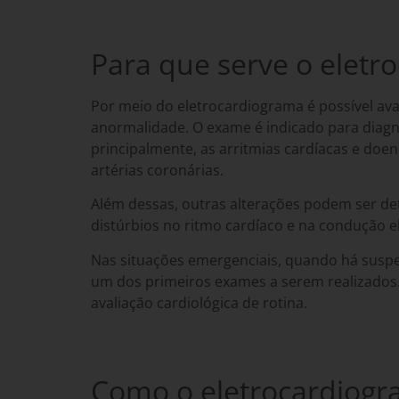
Para que serve o eletr
Por meio do eletrocardiograma é possível ava
anormalidade. O exame é indicado para diagn
principalmente, as
arritmias cardíacas
e doenç
artérias coronárias.
Além dessas, outras alterações podem ser det
distúrbios no ritmo cardíaco e na condução e
Nas situações emergenciais, quando há susp
um dos primeiros exames a serem realizado
avaliação cardiológica de rotina.
Como o eletrocardiogra