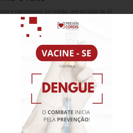
olor e não invasivo. Em média, tem duração de 20
 em uma maca, com a colocação de eletrodos no
o coração, que será registrada no aparelho
oração é representada graficamente e impressa para
rdiologista.
raindicação e também não exige nenhuma
e ser necessária a depilação das áreas em que
erência do material.
a sua realização, geralmente não costuma causar
 com limitações físicas, como problemas de
essidades especiais podem precisar de maior
ornar o exame o mais confortável possível.” – Dr.
iologista da Clínica Prevencordis.