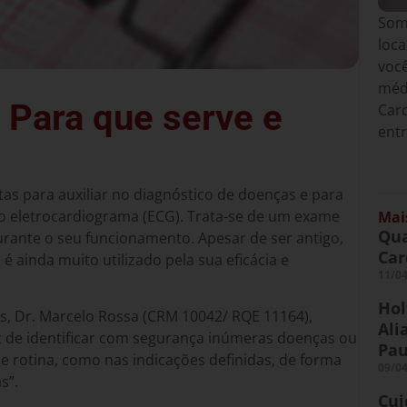
Somo
loca
você
médi
 Para que serve e
Card
entr
as para auxiliar no diagnóstico de doenças e para
á o eletrocardiograma (ECG). Trata-se de um exame
Mai
Qua
durante o seu funcionamento. Apesar de ser antigo,
Car
é ainda muito utilizado pela sua eficácia e
11/0
Hol
is, Dr. Marcelo Rossa (CRM 10042/ RQE 11164),
Ali
 de identificar com segurança inúmeras doenças ou
Pau
e rotina, como nas indicações definidas, de forma
09/0
as”.
Cui